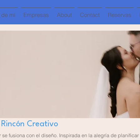
 de mí
Empresas
About
Contact
Reservas
 Rincón Creativo
e fusiona con el diseño. Inspirada en la alegría de planificar