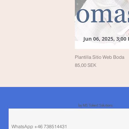
Plantilla Sitio Web Boda
Precio
85,00 SEK
Marilia, The Recruiter
by MS Talent Solutions
WhatsApp +46 738514431