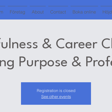
em
Företag
About
Contact
Boka online
Höjd
ulness & Career Cl
ing Purpose & Prof
Registration is closed
See other events