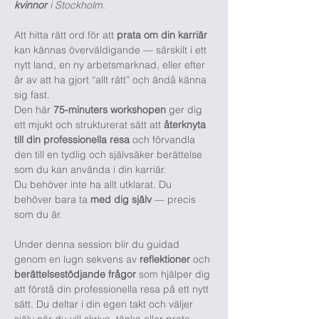
kvinnor
 i Stockholm.
Att hitta rätt ord för att
 prata om din karriär 
kan kännas överväldigande — särskilt i ett 
nytt land, en ny arbetsmarknad, eller efter 
år av att ha gjort “allt rätt” och ändå känna 
sig fast.
Den här 
75-minuters workshopen 
ger dig 
ett mjukt och strukturerat sätt att 
återknyta 
till din professionella resa
 och förvandla 
den till en tydlig och självsäker berättelse 
som du kan använda i din karriär.
Du behöver inte ha allt utklarat. Du 
behöver bara ta 
med dig själv
 — precis 
som du är.
Under denna session blir du guidad 
genom en lugn sekvens av 
reflektioner 
och 
berättelse­stödjande frågor 
som hjälper dig 
att förstå din professionella resa på ett nytt 
sätt. Du deltar i din egen takt och väljer 