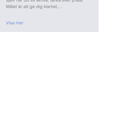
själv när du vill skriva, tänka eller prata. 
Målet är att ge dig klarhet,…
Visa mer
Dela detta evenemang
Marilia, The Recruiter
by MS Talent
Solutions
WhatsApp
+46 738514431